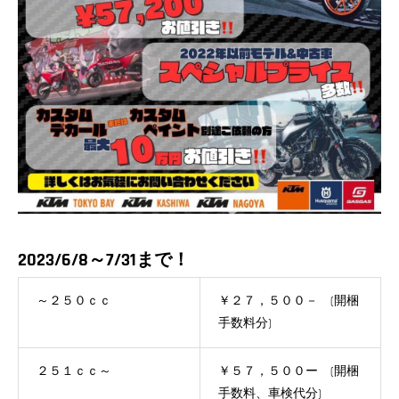
2023/6/8～7/31まで！
～２５０ｃｃ
￥２７，５００－ (開梱
手数料分)
２５１ｃｃ～
￥５７，５００ー (開梱
手数料、車検代分)