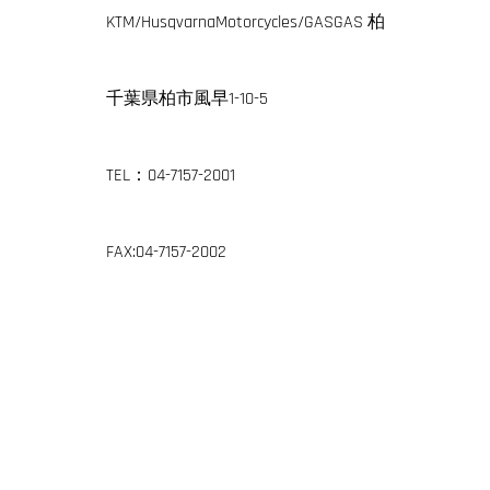
KTM/HusqvarnaMotorcycles/GASGAS 柏
千葉県柏市風早1-10-5
TEL：04-7157-2001
FAX:04-7157-2002