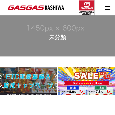
未分類
キャンペーン「NEXCO東
年に一度の大チャンス！
日本管内車載器購入助成
「大決算セール2026」
キャンペーン2026」